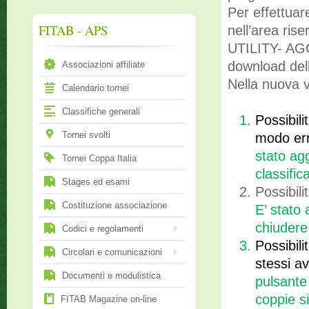
Per effettua
FITAB - APS
nell’area rise
UTILITY- A
download del
Associazioni affiliate
Nella nuova v
Calendario tornei
Classifiche generali
Possibili
Tornei svolti
modo er
stato agg
Tornei Coppa Italia
classific
Stages ed esami
Possibili
Costituzione associazione
E’ stato
chiudere 
Codici e regolamenti
Possibili
Circolari e comunicazioni
stessi a
Documenti e modulistica
pulsante
coppie si
FITAB Magazine on-line