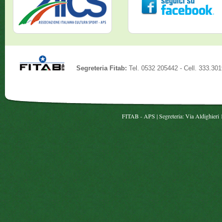
Segreteria Fitab:
Tel. 0532 205442 - Cell. 333.30
FITAB - APS | Segreteria: Via Aldighieri 