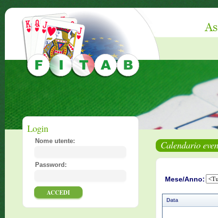
Login
Nome utente:
Calendario even
Password:
Mese/Anno:
Data