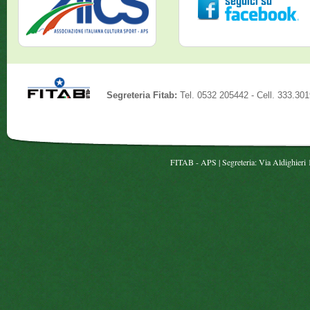
Segreteria Fitab:
Tel. 0532 205442 - Cell. 333.30
FITAB - APS | Segreteria: Via Aldighieri 